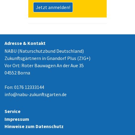
Jetzt anmelden!
Adresse & Kontakt
NABU (Naturschutzbund Deutschland)
Zukunftsgärtnern in Gnandorf Plus (ZIG+)
Vor Ort: Roter Bauwagen An der Aue 35
04552 Borna
Fon: 0176 12333144
info
@
nabu-zukunftsgarten.de
Service
Impressum
Hinweise zum Datenschutz