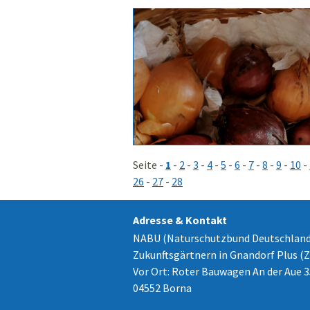
Seite -
1
-
2
-
3
-
4
-
5
-
6
-
7
-
8
-
9
-
10
-
26
-
27
-
28
Adresse & Kontakt
NABU (Naturschutzbund Deutschland
Zukunftsgärtnern in Gnandorf Plus (
Vor Ort: Roter Bauwagen An der Aue 3
04552 Borna