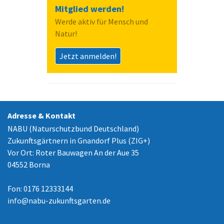
Mitglied werden!
Werde aktiv für Mensch und
Natur!
Jetzt anmelden!
Adresse & Kontakt
NABU (Naturschutzbund Deutschland)
Zukunftsgärtnern in Gnandorf Plus (ZIG+)
Vor Ort: Roter Bauwagen An der Aue 35
04552 Borna
Fon: 0176 12333144
info
@
nabu-zukunftsgarten.de