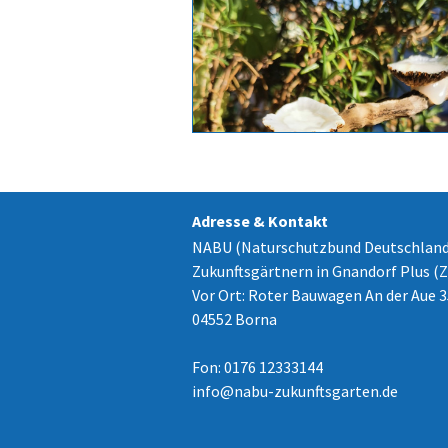
Adresse & Kontakt
NABU (Naturschutzbund Deutschland
Zukunftsgärtnern in Gnandorf Plus (
Vor Ort: Roter Bauwagen An der Aue 3
04552 Borna
Fon: 0176 12333144
info
@
nabu-zukunftsgarten.de