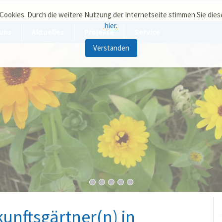
 Cookies. Durch die weitere Nutzung der Internetseite stimmen Sie die
hier
.
uns
Aktuelles
Projekte
Service
Verstanden
kunftsgärtner(n) in