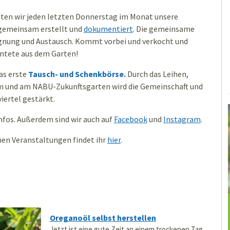
lten wir jeden letzten Donnerstag im Monat unsere
 gemeinsam erstellt und
dokumentiert
. Die gemeinsame
egnung und Austausch. Kommt vorbei und verkocht und
ntete aus dem Garten!
as erste
Tausch- und Schenkbörse.
Durch das Leihen,
m und am NABU-Zukunftsgarten wird die Gemeinschaft und
iertel gestärkt.
 Infos. Außerdem sind wir auch auf
Facebook
und
Instagram
.
hen Veranstaltungen findet ihr
hier
.
Oreganoöl selbst herstellen
Jetzt ist eine gute Zeit an einem trockenen Tag