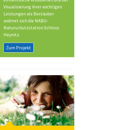
Visualisierung ihrer wichtigen
Leistungen als Bestäuber
widmet sich die NABU-
Naturschutzstation Schloss
Heynitz.
Zum Projekt